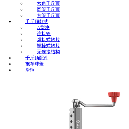
六角千斤顶
圆管千斤顶
方管千斤顶
千斤顶款式
A型块
连接管
焊接式转片
螺栓式转片
无连接结构
千斤顶配件
拖车球盖
滑锤