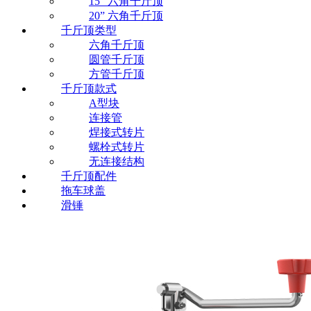
15” 六角千斤顶
20” 六角千斤顶
千斤顶类型
六角千斤顶
圆管千斤顶
方管千斤顶
千斤顶款式
A型块
连接管
焊接式转片
螺栓式转片
无连接结构
千斤顶配件
拖车球盖
滑锤