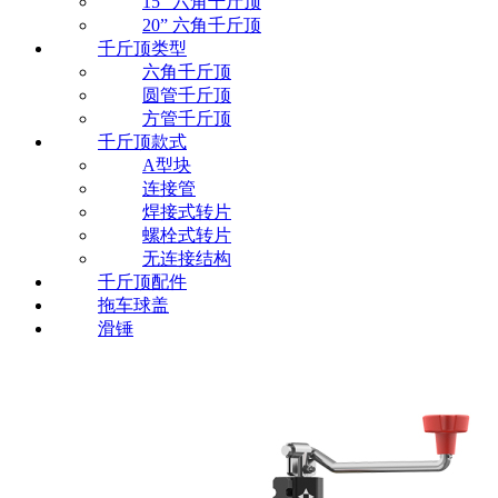
15” 六角千斤顶
20” 六角千斤顶
千斤顶类型
六角千斤顶
圆管千斤顶
方管千斤顶
千斤顶款式
A型块
连接管
焊接式转片
螺栓式转片
无连接结构
千斤顶配件
拖车球盖
滑锤