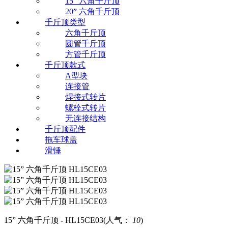
15” 六角千斤顶
20” 六角千斤顶
千斤顶类型
六角千斤顶
圆管千斤顶
方管千斤顶
千斤顶款式
A型块
连接管
焊接式转片
螺栓式转片
无连接结构
千斤顶配件
拖车球盖
滑锤
15” 六角千斤顶 - HL15CE03
(人气：
10
)