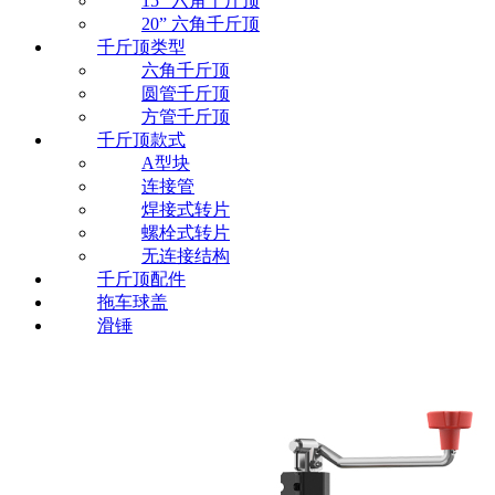
15” 六角千斤顶
20” 六角千斤顶
千斤顶类型
六角千斤顶
圆管千斤顶
方管千斤顶
千斤顶款式
A型块
连接管
焊接式转片
螺栓式转片
无连接结构
千斤顶配件
拖车球盖
滑锤